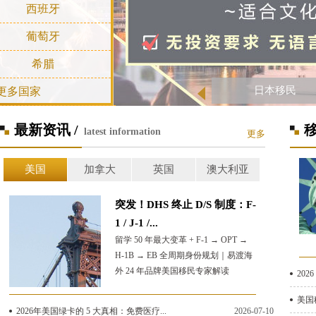
西班牙
葡萄牙
希腊
日本移民
更多国家
最新资讯 /
移
latest information
更多
美国
加拿大
英国
澳大利亚
突发！DHS 终止 D/S 制度：F-
1 / J-1 /...
留学 50 年最大变革 + F-1 → OPT →
H-1B → EB 全周期身份规划｜易渡海
外 24 年品牌美国移民专家解读
202
美国
2026年美国绿卡的 5 大真相：免费医疗...
2026-07-10