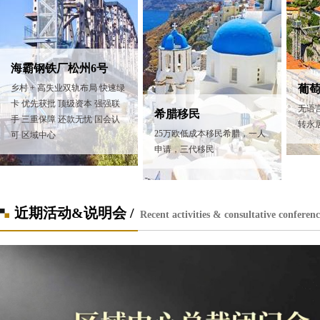
海霸钢铁厂松州6号
乡村 + 高失业双轨布局 快速绿
葡
卡 优先获批 顶级资本 强强联
无语
希腊移民
手 三重保障 还款无忧 国会认
转永
25万欧低成本移民希腊，一人
可 区域中心
申请，三代移民
近期活动&说明会 /
Recent activities & consultative conferenc