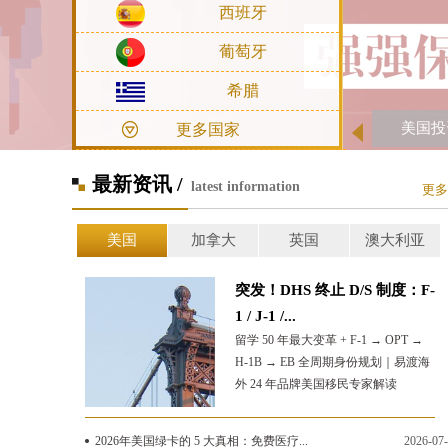
西班牙
葡萄牙
希腊
美国投
更多国家
最新资讯 /
latest information
更多
美国
加拿大
英国
澳大利亚
突发！DHS 终止 D/S 制度：F-
1 / J-1 /...
留学 50 年最大变革 + F-1 → OPT →
H-1B → EB 全周期身份规划｜易渡海
外 24 年品牌美国移民专家解读
2026年美国绿卡的 5 大真相：免费医疗...
2026-07