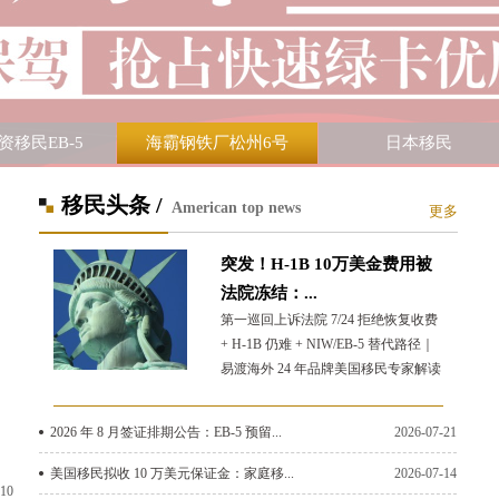
资移民EB-5
海霸钢铁厂松州6号
日本移民
移民头条 /
American top news
更多
突发！H-1B 10万美金费用被
法院冻结：...
第一巡回上诉法院 7/24 拒绝恢复收费
+ H-1B 仍难 + NIW/EB-5 替代路径｜
易渡海外 24 年品牌美国移民专家解读
2026 年 8 月签证排期公告：EB-5 预留...
2026-07-21
美国移民拟收 10 万美元保证金：家庭移...
2026-07-14
-10