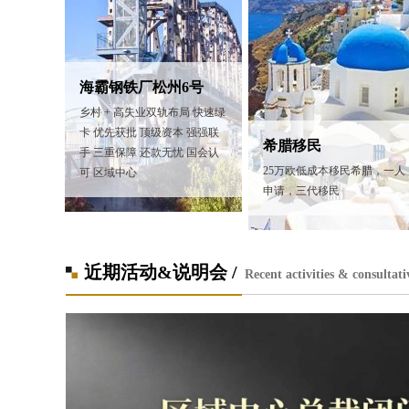
海霸钢铁厂松州6号
乡村 + 高失业双轨布局 快速绿
卡 优先获批 顶级资本 强强联
希腊移民
手 三重保障 还款无忧 国会认
25万欧低成本移民希腊，一人
可 区域中心
申请，三代移民
近期活动&说明会 /
Recent activities & consultati