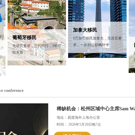
加拿大移民
葡萄牙移民
6万加币移民加拿大，无语言要
求，一步到位获枫叶卡
无语言要求，三代同行，5年可
转永居
ve conference
稀缺机会：松州区域中心主席Sam Wal
地址：易渡海外上海办公室
时间： 2026年5月20日晚7点