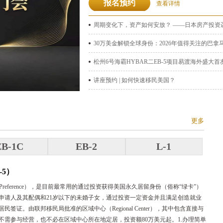
报名预约
查看详情
周期变化下，资产如何安放？ ——日本房产投资
30万美金解锁全球身份：2026年值得关注的巴
松州6号海霸HYBAR二EB-5项目易渡海外盛大首
讲座预约 | 如何快速移民美国？
更多
EB-1C
EB-2
L-1
-5）
d Fifth Preference），是目前最常用的通过投资获得美国永久居留身份（俗称“绿卡”）
申请人及其配偶和21岁以下的未婚子女，通过投资一定资金并且满足创造就业
签证。由联邦移民局批准的区域中心（Regional Center），其中包含直接与
不需参与经营，也不必在区域中心所在地定居，投资额80万美元起。1.办理简单