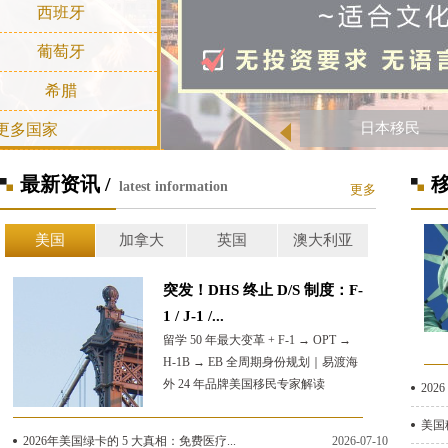
西班牙
葡萄牙
希腊
日本移民
更多国家
最新资讯 /
移
latest information
更多
美国
加拿大
英国
澳大利亚
突发！DHS 终止 D/S 制度：F-
1 / J-1 /...
留学 50 年最大变革 + F-1 → OPT →
H-1B → EB 全周期身份规划｜易渡海
外 24 年品牌美国移民专家解读
202
美国
2026年美国绿卡的 5 大真相：免费医疗...
2026-07-10