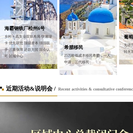
海霸钢铁厂松州6号
乡村 + 高失业双轨布局 快速绿
葡
卡 优先获批 顶级资本 强强联
无语
希腊移民
手 三重保障 还款无忧 国会认
转永
25万欧低成本移民希腊，一人
可 区域中心
申请，三代移民
近期活动&说明会 /
Recent activities & consultative conferenc