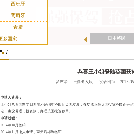
西班牙
葡萄牙
希腊
日本移民
更多国家
/
恭喜王小姐登陆英国获
发布者：上航出入境 发表时间：2015-05-07 
申请人背景：
王小姐从英国留学归国后还是想能够回到英国发展，在犹豫选择英国投资移民还是企
定，由父母赠与投资款，办理英国投资移民。
申请过程：
2014
年10月签约
2014
年11月递交申请，两天后得到签证