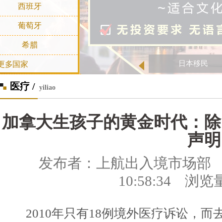
西班牙
葡萄牙
希腊
日本移民
更多国家
医疗 /
yiliao
加拿大生孩子的黄金时代：除
声明
发布者：上航出入境市场部 发表
10:58:34 浏览
2010年只有18例境外医疗诉讼，而去