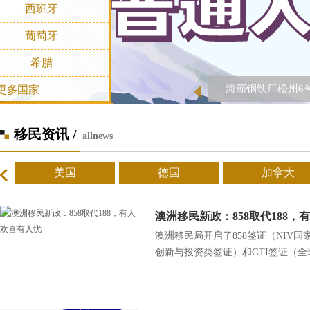
西班牙
葡萄牙
希腊
海霸钢铁厂松州6
更多国家
移民资讯 /
allnews
美国
德国
加拿大
澳洲移民新政：858取代188，
澳洲移民局开启了858签证（NIV
创新与投资类签证）和GTI签证（