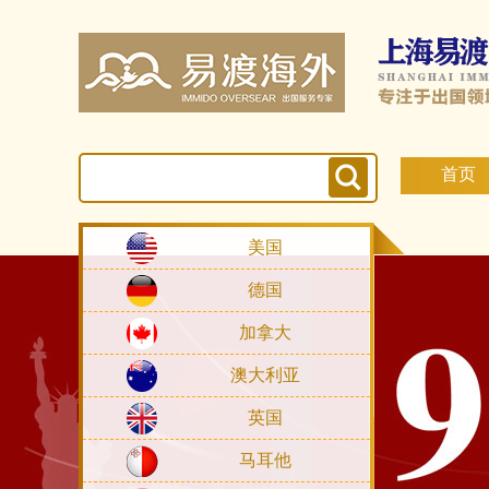
首页
美国
德国
加拿大
澳大利亚
英国
马耳他