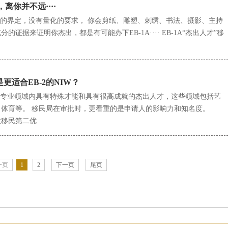
，离你并不远····
明确的界定，没有量化的要求， 你会剪纸、雕塑、刺绣、书法、摄影、主持
证据来证明你杰出，都是有可能办下EB-1A···· EB-1A“杰出人才”移
是更适合EB-2的NIW？
在其专业领域内具有特殊才能和具有很高成就的杰出人才，这些领域包括艺
体育等。 移民局在审批时，更看重的是申请人的影响力和知名度。
业移民第二优
一页
1
2
下一页
尾页