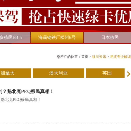
资移民EB-5
海霸钢铁厂松州6号
日本移民
您所在的位置：
首页
>
移民资讯
>
易渡专业解读
加拿大
澳大利亚
英国
利？魁北克PEQ移民真相！
魁北克PEQ移民真相！