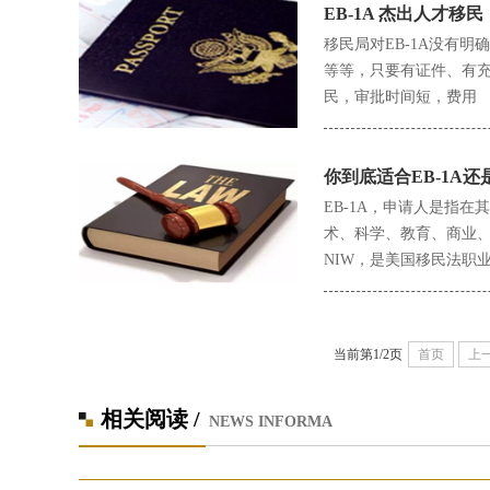
EB-1A 杰出人才移民
移民局对EB-1A没有
等等，只要有证件、有充分的
民，审批时间短，费用
你到底适合EB-1A还
EB-1A，申请人是指
术、科学、教育、商业、
NIW，是美国移民法职
当前第1/2页
首页
上
相关阅读 /
NEWS INFORMA