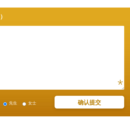
项）
先生
女士