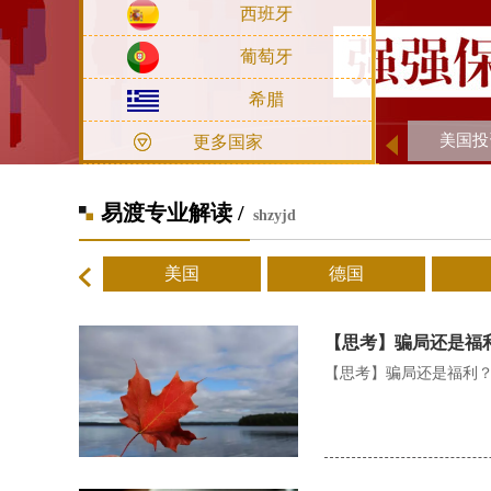
西班牙
葡萄牙
希腊
美国投
更多国家
易渡专业解读 /
shzyjd
美国
德国
【思考】骗局还是福
【思考】骗局还是福利？