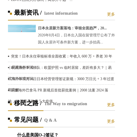
最新资讯 /
latest information
更多
日本永居新方案落地：审核全面趋严，20...
2026年8月4日，日本出入国在留管理厅公布了外
国人永居许可条件新方案，进一步抬高...
突发！日本永住审核标准全面收紧：年收入 600 万 + 养老 30 年
｜易渡海外解读
欧洲身份 5 大梯队：欧盟护照 vs 临时居留，差距有多大？｜易
渡海外深度对比
2025年10月16日日本经营管理签证新规：3000 万日元 + 3 年过渡
期详解
易渡海外巴拿马 PR 新规后首批获批案例｜2008 法案 2024 落
地，30 万美元购房 5 大价值
移民之路 /
The Way to emigration
更多
常见问题 /
Q & A
更多
什么是美国O-2签证？