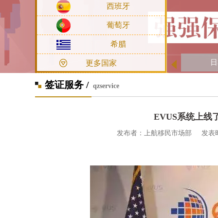
西班牙
葡萄牙
希腊
日
更多国家
签证服务 /
qzservice
EVUS系统上
发布者：上航移民市场部 发表时间：201