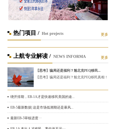
热门项目 /
Hot projects
更多
上航专业解读 /
NEWS INFORMA
更多
【思考】骗局还是福利？魁北克PEQ移民...
【思考】骗局还是福利？魁北克PEQ移民真相！
绕开排期，EB-1A才是快速移民美国的途...
EB-5最新数据| 这是市场低潮期还是暴风...
最新EB-5审核进度···
EB-1A 杰出人才移民，离你并不远···...