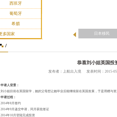
西班牙
葡萄牙
希腊
日本移民
更多国家
/
恭喜刘小姐英国投
发布者：上航出入境 发表时间：2015-05-07 
申请人背景：
刘小姐目前在英国留学，她的父母想让她毕业后能继续留在英国发展，于是用赠与资
申请过程：
2014
年8月签约
2014
年9月递交申请，同月获批签证
2014
年10月登陆完成投资