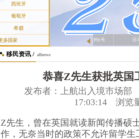
西班牙
葡萄牙
希腊
日本移民
更多国家
移民资讯 /
allnews
恭喜Z先生获批英国
发布者：上航出入境市场部 发表
17:03:14 浏览
Z
先生，曾在
英国就读新闻传播
硕
作，无奈当时的政策不允许留学生