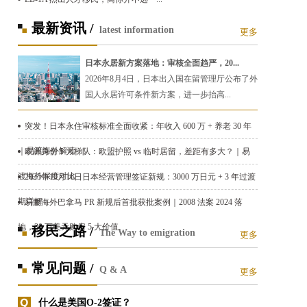
最新资讯 /
latest information
更多
日本永居新方案落地：审核全面趋严，20...
2026年8月4日，日本出入国在留管理厅公布了外
国人永居许可条件新方案，进一步抬高...
突发！日本永住审核标准全面收紧：年收入 600 万 + 养老 30 年
｜易渡海外解读
欧洲身份 5 大梯队：欧盟护照 vs 临时居留，差距有多大？｜易
渡海外深度对比
2025年10月16日日本经营管理签证新规：3000 万日元 + 3 年过渡
期详解
易渡海外巴拿马 PR 新规后首批获批案例｜2008 法案 2024 落
地，30 万美元购房 5 大价值
移民之路 /
The Way to emigration
更多
常见问题 /
Q & A
更多
什么是美国O-2签证？