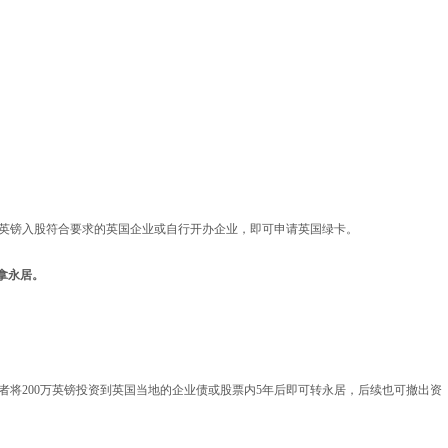
万英镑入股符合要求的英国企业或自行开办企业，即可申请英国绿卡。
拿永居。
将200万英镑投资到英国当地的企业债或股票内5年后即可转永居，后续也可撤出资