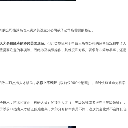
以外的公司指派高管人员来英设立分公司或子公司所需要的签证。
认为是最经济的移民英国途径。
但此类签证对于申请人所在公司的经营情况和申请人
些需要注意的事项等。因此涉及实际操作，其难度和对客户要求并非简单易事，还是
旧政—T1杰出人才移民，
名额上不设限
（以前仅2000个配额），通过快速通道为科学
子技术，艺术和文化，科研人员）的顶尖人才（世界级领袖或者潜在世界级领袖），
于以前T1杰出人才签证的难度高，大部分名额本身用不掉，这次的变化并不会降低任