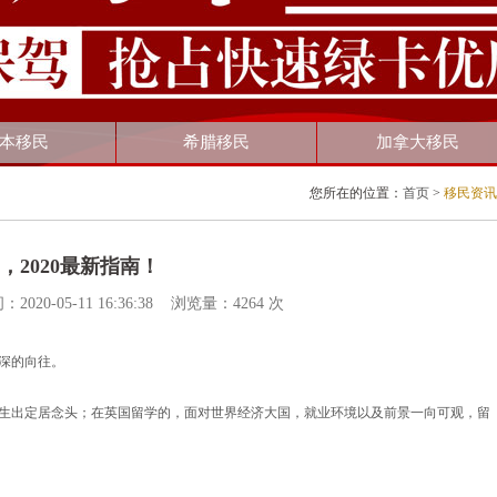
腊移民
加拿大移民
美国投资移民EB-5
您所在的位置：
首页
>
移民资讯
，2020最新指南！
-05-11 16:36:38 浏览量：4264 次
深的向往。
生出定居念头；在英国留学的，面对世界经济大国，就业环境以及前景一向可观，留