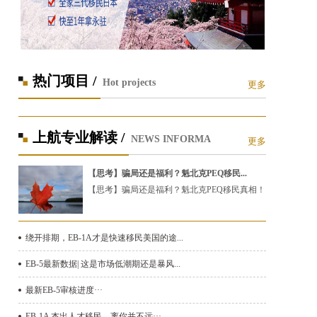
热门项目 /
Hot projects
更多
上航专业解读 /
NEWS INFORMA
更多
【思考】骗局还是福利？魁北克PEQ移民...
【思考】骗局还是福利？魁北克PEQ移民真相！
绕开排期，EB-1A才是快速移民美国的途...
EB-5最新数据| 这是市场低潮期还是暴风...
最新EB-5审核进度···
EB-1A 杰出人才移民，离你并不远···...