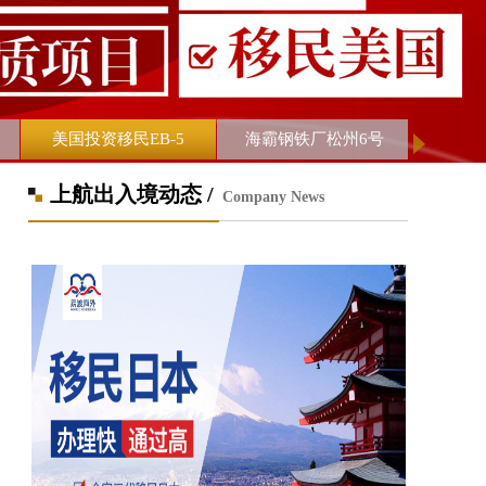
海霸钢铁厂松州6号
日本移民
上航出入境动态 /
Company News