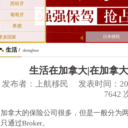
西班牙
葡萄牙
希腊
日本移民
更多国家
生活 /
shenghuo
生活在加拿大|在加拿
发布者：上航移民 发表时间：2020-0
7642 
加拿大的保险公司很多，但是一般分为两类，一
只通过Broker。