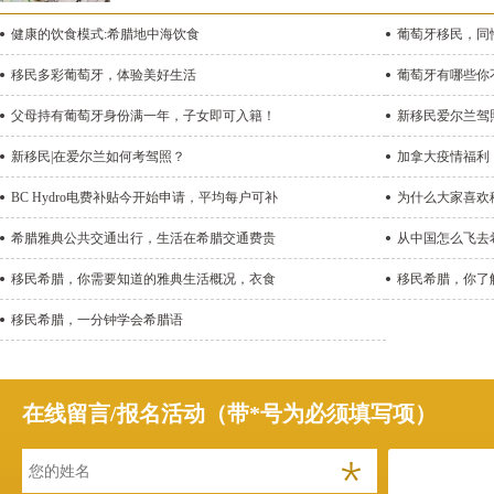
健康的饮食模式:希腊地中海饮食
葡萄牙移民，同
移民多彩葡萄牙，体验美好生活
葡萄牙有哪些你
父母持有葡萄牙身份满一年，子女即可入籍！
新移民爱尔兰驾
新移民|在爱尔兰如何考驾照？
加拿大疫情福利
BC Hydro电费补贴今开始申请，平均每户可补
为什么大家喜欢
希腊雅典公共交通出行，生活在希腊交通费贵
从中国怎么飞去
移民希腊，你需要知道的雅典生活概况，衣食
移民希腊，你了
移民希腊，一分钟学会希腊语
在线留言/报名活动（带*号为必须填写项）