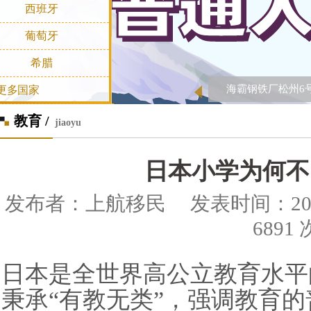
西班牙
葡萄牙
希腊
海霸钢铁厂松州6
更多国家
教育 /
jiaoyu
日本小学为何不
发布者：上航移民 发表时间：2020-0
6891 
日本是全世界高公立教育水平
秉承“有教无类”，强调教育