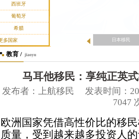
西班牙
葡萄牙
希腊
日本移民
更多国家
教育 /
jiaoyu
马耳他移民：享纯正英式
发布者：上航移民 发表时间：2020-0
7047 
欧洲国家凭借高性价比的移民
质量，受到越来越多投资人的