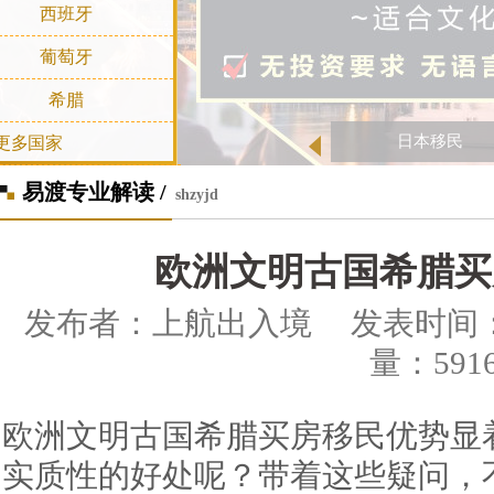
西班牙
葡萄牙
希腊
日本移民
更多国家
易渡专业解读 /
shzyjd
欧洲文明古国希腊买
发布者：上航出入境 发表时间：2015-
量：591
欧洲文明古国希腊买房移民优势显
实质性的好处呢？带着这些疑问，