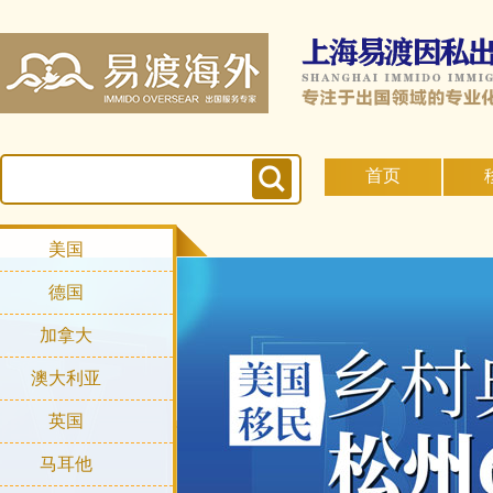
首页
美国
德国
加拿大
澳大利亚
英国
马耳他