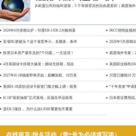
从欧盟公民到临时居留，5 个等级背后的自由度差距｜易渡海外 
2026年6月排期出炉：印度EB-1/EB-2大幅倒退
IRCC悄悄改规
安省BC挤破头？这个省竞争小、名额多、条件
2026年5月排期
投资日本房产最常见的7个问题，一文说清！
易渡海外专家：2
4月美国绿卡排期大爆发：婚绿无排期，现在
美国职业移民EB
2027年H-1B抽签即将开始：薪酬加权、10万美
川普已撤销10 
美国H-1B及职业绿卡薪资门槛大幅上调：留美
“十年美签”申请
H-1B“按薪抽签”正式落地，应届生毕业留美
日本签证费用拟上
选EB-5项目， 为什么说I-956F重要也不重要
在线留言/报名活动（带*号为必须填写项）