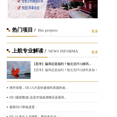
热门项目 /
Hot projects
更多
上航专业解读 /
NEWS INFORMA
更多
【思考】骗局还是福利？魁北克PEQ移民...
【思考】骗局还是福利？魁北克PEQ移民真相！
绕开排期，EB-1A才是快速移民美国的途...
EB-5最新数据| 这是市场低潮期还是暴风...
最新EB-5审核进度···
EB-1A 杰出人才移民，离你并不远···...