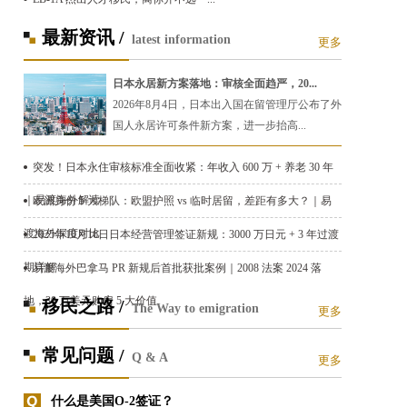
最新资讯 /
latest information
更多
日本永居新方案落地：审核全面趋严，20...
2026年8月4日，日本出入国在留管理厅公布了外
国人永居许可条件新方案，进一步抬高...
突发！日本永住审核标准全面收紧：年收入 600 万 + 养老 30 年
｜易渡海外解读
欧洲身份 5 大梯队：欧盟护照 vs 临时居留，差距有多大？｜易
渡海外深度对比
2025年10月16日日本经营管理签证新规：3000 万日元 + 3 年过渡
期详解
易渡海外巴拿马 PR 新规后首批获批案例｜2008 法案 2024 落
地，30 万美元购房 5 大价值
移民之路 /
The Way to emigration
更多
常见问题 /
Q & A
更多
什么是美国O-2签证？