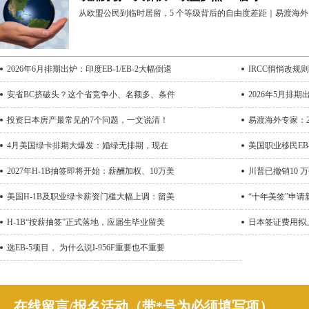
从欧盟公民到临时居留，5 个等级背后的自由度差距｜易渡海外 
2026年6月排期出炉：印度EB-1/EB-2大幅倒退
IRCC悄悄改规
安省BC挤破头？这个省竞争小、名额多、条件
2026年5月排期
投资日本房产最常见的7个问题，一文说清！
易渡海外专家：2
4月美国绿卡排期大爆发：婚绿无排期，现在
美国职业移民EB
2027年H-1B抽签即将开始：薪酬加权、10万美
川普已撤销10 
美国H-1B及职业绿卡薪资门槛大幅上调：留美
“十年美签”申请
H-1B“按薪抽签”正式落地，应届生毕业留美
日本签证费用拟上
选EB-5项目， 为什么说I-956F重要也不重要
在线留言/报名活动（带*号为必须填写项）