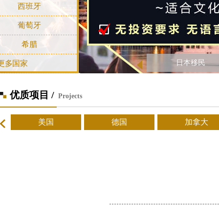
西班牙
葡萄牙
希腊
日本移民
更多国家
优质项目 /
Projects
美国
德国
加拿大