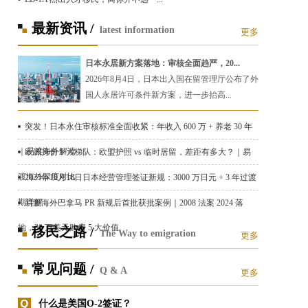
最新资讯 /
latest information
更多
日本永居新方案落地：审核全面趋严，20...
2026年8月4日，日本出入国在留管理厅公布了外
国人永居许可条件新方案，进一步抬高...
突发！日本永住审核标准全面收紧：年收入 600 万 + 养老 30 年
｜易渡海外解读
欧洲身份 5 大梯队：欧盟护照 vs 临时居留，差距有多大？｜易
渡海外深度对比
2025年10月16日日本经营管理签证新规：3000 万日元 + 3 年过渡
期详解
易渡海外巴拿马 PR 新规后首批获批案例｜2008 法案 2024 落
地，30 万美元购房 5 大价值
移民之路 /
The Way to emigration
更多
常见问题 /
Q & A
更多
什么是美国O-2签证？