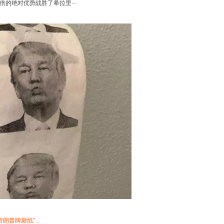
倍的绝对优势战胜了希拉里···
“特朗普牌厕纸”，