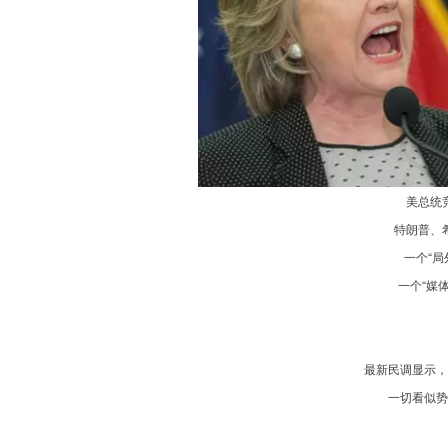
美总统
特朗普、
一个“局
一个“媒
最新
民调显示，
一切看似势