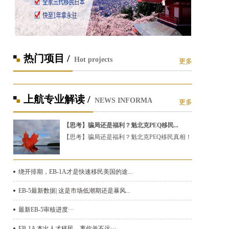
热门项目 /
Hot projects
更多
上航专业解读 /
NEWS INFORMA
更多
【思考】骗局还是福利？魁北克PEQ移民...
【思考】骗局还是福利？魁北克PEQ移民真相！
绕开排期，EB-1A才是快速移民美国的途...
EB-5最新数据| 这是市场低潮期还是暴风...
最新EB-5审核进度···
EB-1A 杰出人才移民，离你并不远···...