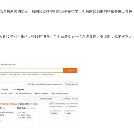
虽然最新民调显示，特朗普支持率刚刚追平希拉里，但特朗普厕纸的销量要甩出希拉
输入希拉里相同商品，则只有16件。至于民进党另一位总统参选人桑德斯，似乎根本无