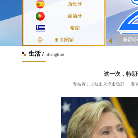
西班牙
葡萄牙
希腊
日
更多国家
生活 /
shenghuo
这一次，特朗普
发布者：上航出入境市场部 发表时间：20