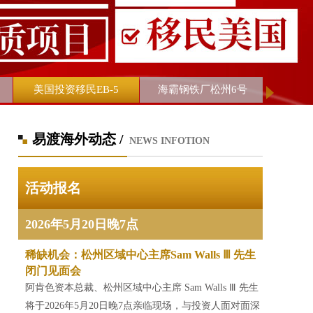
美国投资移民EB-5
海霸钢铁厂松州6号
易渡海外动态 /
NEWS INFOTION
奥地利
新西兰
葡萄牙
活动报名
2026年5月20日晚7点
稀缺机会：松州区域中心主席Sam Walls Ⅲ 先生
闭门见面会
阿肯色资本总裁、松州区域中心主席 Sam Walls Ⅲ 先生
将于2026年5月20日晚7点亲临现场，与投资人面对面深