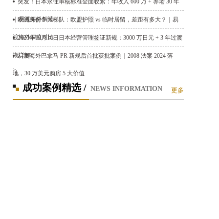
突发！日本永住审核标准全面收紧：年收入 600 万 + 养老 30 年
｜易渡海外解读
欧洲身份 5 大梯队：欧盟护照 vs 临时居留，差距有多大？｜易
渡海外深度对比
2025年10月16日日本经营管理签证新规：3000 万日元 + 3 年过渡
期详解
易渡海外巴拿马 PR 新规后首批获批案例｜2008 法案 2024 落
>
地，30 万美元购房 5 大价值
成功案例精选 /
NEWS INFORMATION
更多